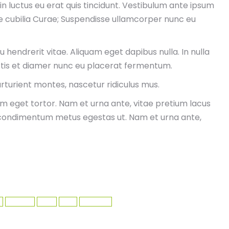
in luctus eu erat quis tincidunt. Vestibulum ante ipsum
ere cubilia Curae; Suspendisse ullamcorper nunc eu
rcu hendrerit vitae. Aliquam eget dapibus nulla. In nulla
ttis et diamer nunc eu placerat fermentum.
rturient montes, nascetur ridiculus mus.
um eget tortor. Nam et urna ante, vitae pretium lacus
 condimentum metus egestas ut. Nam et urna ante,
min
3 Kasım 2019
Leave a comment
economy
news
Web
wordpress