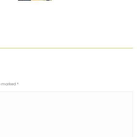
re marked
*