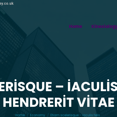
ey.co.uk
Home
Kinesiolog
ERISQUE – IACULIS
HENDRERIT VITAE
You are here:
Home
Economy
Etiam scelerisque – iaculis felis…