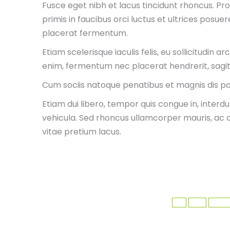
Fusce eget nibh et lacus tincidunt rhoncus. Pro
primis in faucibus orci luctus et ultrices posu
placerat fermentum.
Etiam scelerisque iaculis felis, eu sollicitudin a
enim, fermentum nec placerat hendrerit, sagi
Cum sociis natoque penatibus et magnis dis pa
Etiam dui libero, tempor quis congue in, interd
vehicula. Sed rhoncus ullamcorper mauris, ac
vitae pretium lacus.
Category:
Economy
By
ad
Tags:
Art
blog
Design