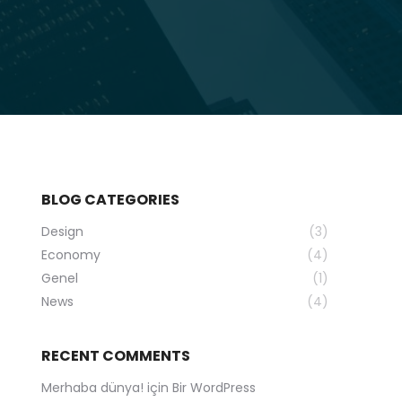
BLOG CATEGORIES
Design
(3)
Economy
(4)
Genel
(1)
News
(4)
RECENT COMMENTS
Merhaba dünya!
için
Bir WordPress