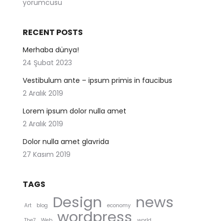
yorumcusu
RECENT POSTS
Merhaba dünya!
24 Şubat 2023
Vestibulum ante – ipsum primis in faucibus
2 Aralık 2019
Lorem ipsum dolor nulla amet
2 Aralık 2019
Dolor nulla amet glavrida
27 Kasım 2019
TAGS
Design
news
Art
blog
economy
wordpress
The7
Web
world