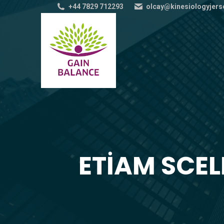
+44 7829 712293
olcay@kinesiologyjers
ETIAM SCEL