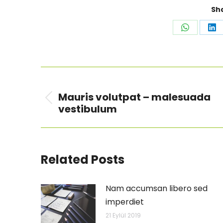
Sha
Share
Sh
on
on
WhatsAp
Li
Post
PREVIOUS
navigation
Mauris volutpat – malesuada
Previous
vestibulum
post:
Related Posts
Nam accumsan libero sed
imperdiet
21 Eylül 2019