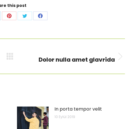
re this post
are
Share
Share
Share
on
on
on
p
nkedIn
Pinterest
Twitter
Facebook
NEXT
Dolor nulla amet glavrida
Next
post:
In porta tempor velit
10 Eylül 2019