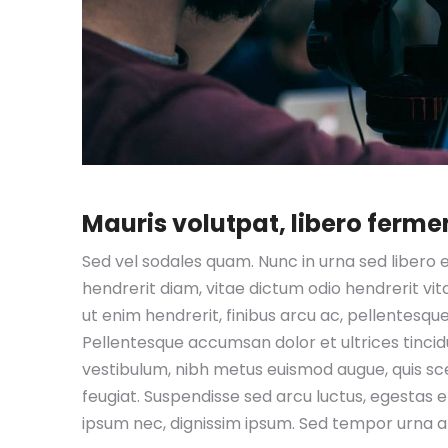
Mauris volutpat, libero fer
Sed vel sodales quam. Nunc in urna sed libero e
hendrerit diam, vitae dictum odio hendrerit vita
ut enim hendrerit, finibus arcu ac, pellentesqu
Pellentesque accumsan dolor et ultrices tinci
vestibulum, nibh metus euismod augue, quis scel
feugiat. Suspendisse sed arcu luctus, egestas eli
ipsum nec, dignissim ipsum. Sed tempor urna 