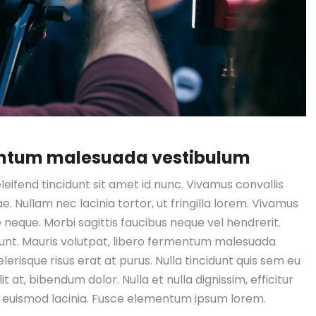
mentum malesuada vestibulum
leifend tincidunt sit amet id nunc. Vivamus convallis
e. Nullam nec lacinia tortor, ut fringilla lorem. Vivamus
e neque. Morbi sagittis faucibus neque vel hendrerit.
dunt. Mauris volutpat, libero fermentum malesuada
erisque risus erat at purus. Nulla tincidunt quis sem eu
t at, bibendum dolor. Nulla et nulla dignissim, efficitur
a euismod lacinia. Fusce elementum ipsum lorem.