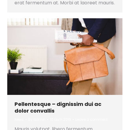
erat fermentum at. Morbi at laoreet mauris.
Pellentesque – dignissim dui ac
dolor convallis
News
By
admin
10 Ekim 2019
Leave a comment
Mauris volutpat, libero fermentum