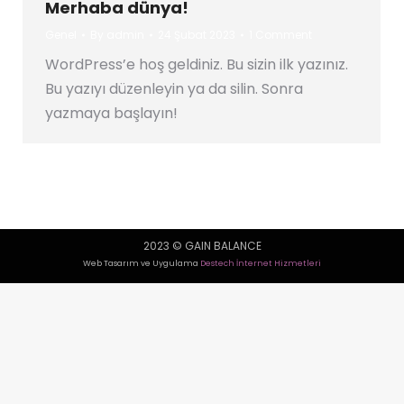
Merhaba dünya!
Genel
By
admin
24 Şubat 2023
1 Comment
WordPress’e hoş geldiniz. Bu sizin ilk yazınız.
Bu yazıyı düzenleyin ya da silin. Sonra
yazmaya başlayın!
2023 © GAIN BALANCE
Web Tasarım ve Uygulama
Destech İnternet Hizmetleri